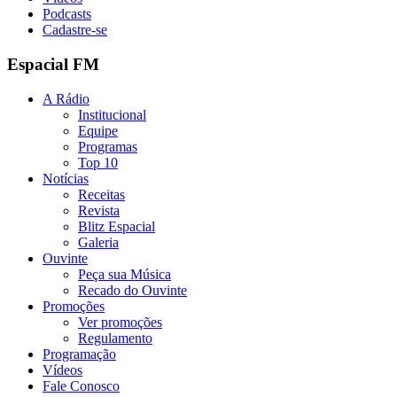
Podcasts
Cadastre-se
Espacial FM
A Rádio
Institucional
Equipe
Programas
Top 10
Notícias
Receitas
Revista
Blitz Espacial
Galeria
Ouvinte
Peça sua Música
Recado do Ouvinte
Promoções
Ver promoções
Regulamento
Programação
Vídeos
Fale Conosco