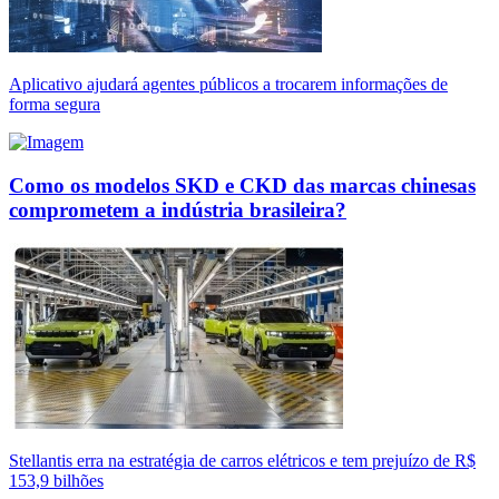
Aplicativo ajudará agentes públicos a trocarem informações de
forma segura
Como os modelos SKD e CKD das marcas chinesas
comprometem a indústria brasileira?
Stellantis erra na estratégia de carros elétricos e tem prejuízo de R$
153,9 bilhões