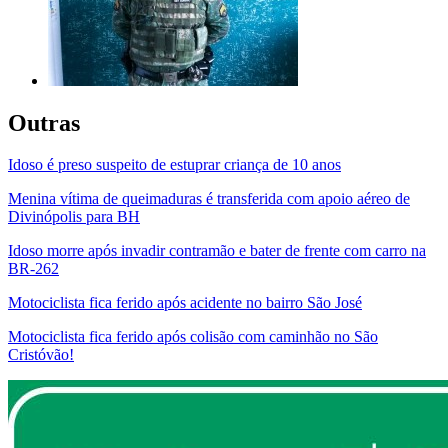
Outras
Idoso é preso suspeito de estuprar criança de 10 anos
Menina vítima de queimaduras é transferida com apoio aéreo de
Divinópolis para BH
Idoso morre após invadir contramão e bater de frente com carro na
BR-262
Motociclista fica ferido após acidente no bairro São José
Motociclista fica ferido após colisão com caminhão no São
Cristóvão!