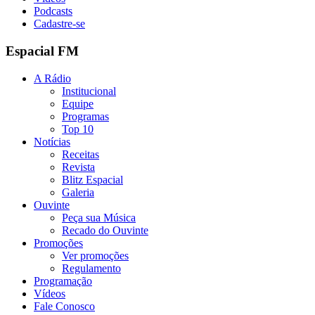
Podcasts
Cadastre-se
Espacial FM
A Rádio
Institucional
Equipe
Programas
Top 10
Notícias
Receitas
Revista
Blitz Espacial
Galeria
Ouvinte
Peça sua Música
Recado do Ouvinte
Promoções
Ver promoções
Regulamento
Programação
Vídeos
Fale Conosco