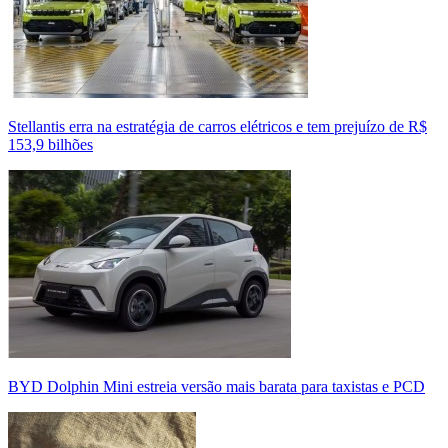
Stellantis erra na estratégia de carros elétricos e tem prejuízo de R$
153,9 bilhões
BYD Dolphin Mini estreia versão mais barata para taxistas e PCD