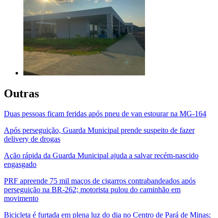
Outras
Duas pessoas ficam feridas após pneu de van estourar na MG-164
Após perseguição, Guarda Municipal prende suspeito de fazer
delivery de drogas
Ação rápida da Guarda Municipal ajuda a salvar recém-nascido
engasgado
PRF apreende 75 mil maços de cigarros contrabandeados após
perseguição na BR-262; motorista pulou do caminhão em
movimento
Bicicleta é furtada em plena luz do dia no Centro de Pará de Minas;