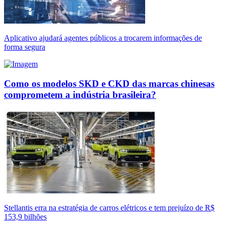
Aplicativo ajudará agentes públicos a trocarem informações de
forma segura
Como os modelos SKD e CKD das marcas chinesas
comprometem a indústria brasileira?
Stellantis erra na estratégia de carros elétricos e tem prejuízo de R$
153,9 bilhões