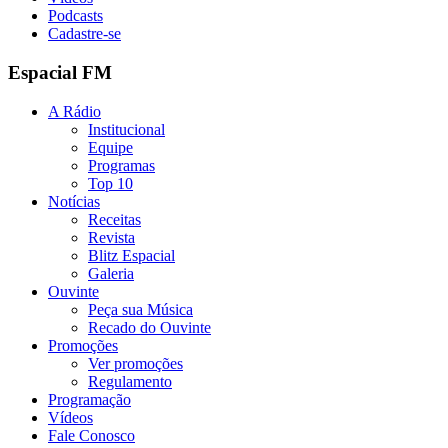
Podcasts
Cadastre-se
Espacial FM
A Rádio
Institucional
Equipe
Programas
Top 10
Notícias
Receitas
Revista
Blitz Espacial
Galeria
Ouvinte
Peça sua Música
Recado do Ouvinte
Promoções
Ver promoções
Regulamento
Programação
Vídeos
Fale Conosco