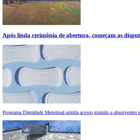
Após linda cerimônia de abertura, começam as disp
Programa Dignidade Menstrual amplia acesso gratuito a absorventes 