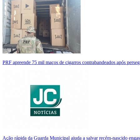
PRF apreende 75 mil maços de cigarros contrabandeados após perse
Ação rápida da Guarda Municipal ajuda a salvar recém-nascido enga