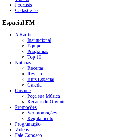
Podcasts
Cadastre-se
Espacial FM
A Rádio
Institucional
Equipe
Programas
Top 10
Notícias
Receitas
Revista
Blitz Espacial
Galeria
Ouvinte
Peça sua Música
Recado do Ouvinte
Promoções
Ver promoções
Regulamento
Programação
Vídeos
Fale Conosco