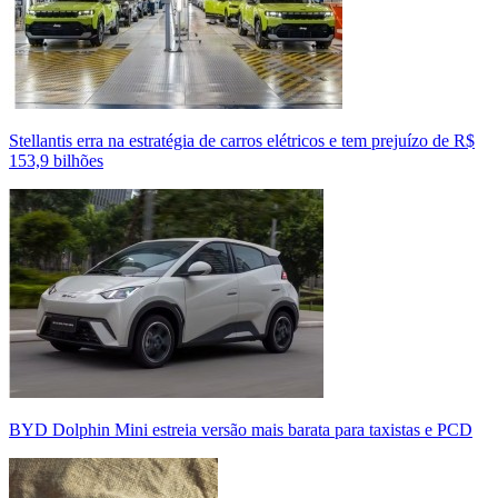
Stellantis erra na estratégia de carros elétricos e tem prejuízo de R$
153,9 bilhões
BYD Dolphin Mini estreia versão mais barata para taxistas e PCD