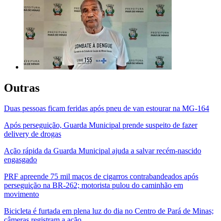
Outras
Duas pessoas ficam feridas após pneu de van estourar na MG-164
Após perseguição, Guarda Municipal prende suspeito de fazer
delivery de drogas
Ação rápida da Guarda Municipal ajuda a salvar recém-nascido
engasgado
PRF apreende 75 mil maços de cigarros contrabandeados após
perseguição na BR-262; motorista pulou do caminhão em
movimento
Bicicleta é furtada em plena luz do dia no Centro de Pará de Minas;
câmeras registram a ação