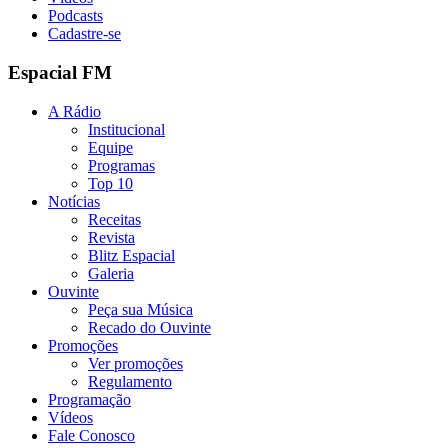
Podcasts
Cadastre-se
Espacial FM
A Rádio
Institucional
Equipe
Programas
Top 10
Notícias
Receitas
Revista
Blitz Espacial
Galeria
Ouvinte
Peça sua Música
Recado do Ouvinte
Promoções
Ver promoções
Regulamento
Programação
Vídeos
Fale Conosco