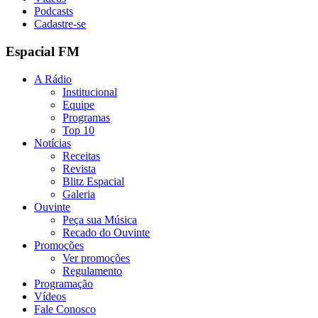
Podcasts
Cadastre-se
Espacial FM
A Rádio
Institucional
Equipe
Programas
Top 10
Notícias
Receitas
Revista
Blitz Espacial
Galeria
Ouvinte
Peça sua Música
Recado do Ouvinte
Promoções
Ver promoções
Regulamento
Programação
Vídeos
Fale Conosco