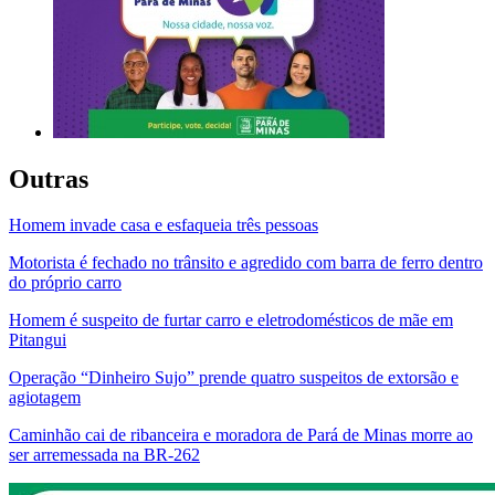
Outras
Homem invade casa e esfaqueia três pessoas
Motorista é fechado no trânsito e agredido com barra de ferro dentro
do próprio carro
Homem é suspeito de furtar carro e eletrodomésticos de mãe em
Pitangui
Operação “Dinheiro Sujo” prende quatro suspeitos de extorsão e
agiotagem
Caminhão cai de ribanceira e moradora de Pará de Minas morre ao
ser arremessada na BR-262