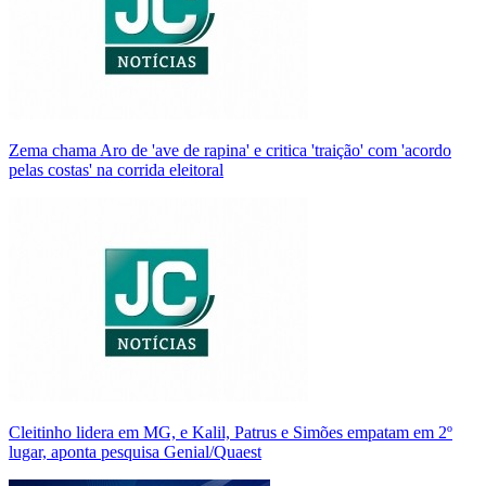
Zema chama Aro de 'ave de rapina' e critica 'traição' com 'acordo
pelas costas' na corrida eleitoral
Cleitinho lidera em MG, e Kalil, Patrus e Simões empatam em 2º
lugar, aponta pesquisa Genial/Quaest