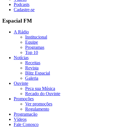
Podcasts
Cadastre-se
Espacial FM
A Rádio
Institucional
Equipe
Programas
Top 10
Notícias
Receitas
Revista
Blitz Espacial
Galeria
Ouvinte
Peça sua Música
Recado do Ouvinte
Promoções
Ver promoções
Regulamento
Programação
Vídeos
Fale Conosco