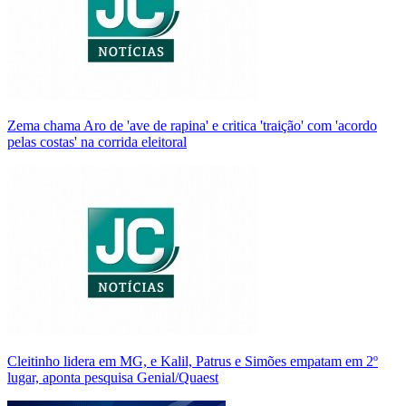
Zema chama Aro de 'ave de rapina' e critica 'traição' com 'acordo
pelas costas' na corrida eleitoral
Cleitinho lidera em MG, e Kalil, Patrus e Simões empatam em 2º
lugar, aponta pesquisa Genial/Quaest