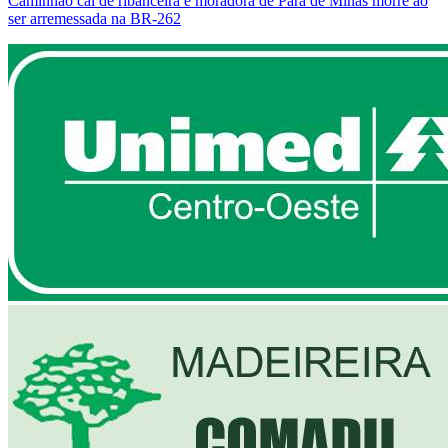
Caminhão cai de ribanceira e moradora de Pará de Minas morre ao
ser arremessada na BR-262