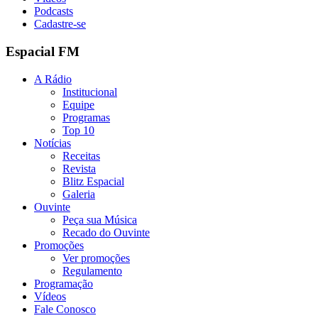
Podcasts
Cadastre-se
Espacial FM
A Rádio
Institucional
Equipe
Programas
Top 10
Notícias
Receitas
Revista
Blitz Espacial
Galeria
Ouvinte
Peça sua Música
Recado do Ouvinte
Promoções
Ver promoções
Regulamento
Programação
Vídeos
Fale Conosco