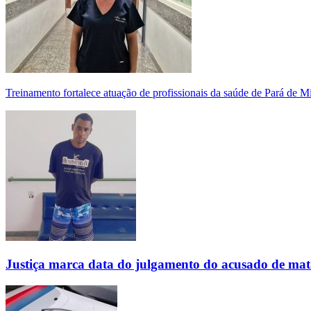
Treinamento fortalece atuação de profissionais da saúde de Pará de 
Justiça marca data do julgamento do acusado de mat