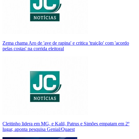
Zema chama Aro de 'ave de rapina' e critica 'traição' com 'acordo
pelas costas' na corrida eleitoral
Cleitinho lidera em MG, e Kalil, Patrus e Simões empatam em 2º
lugar, aponta pesquisa Genial/Quaest