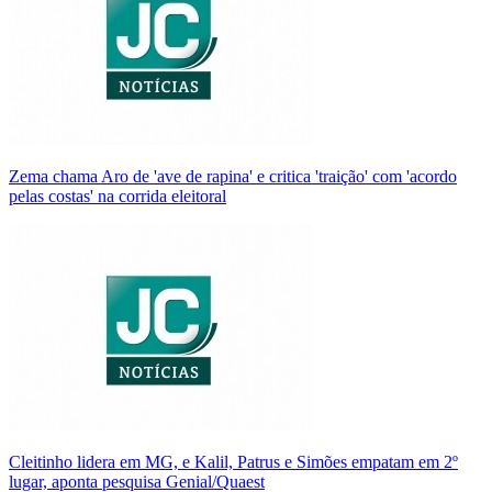
Zema chama Aro de 'ave de rapina' e critica 'traição' com 'acordo
pelas costas' na corrida eleitoral
Cleitinho lidera em MG, e Kalil, Patrus e Simões empatam em 2º
lugar, aponta pesquisa Genial/Quaest