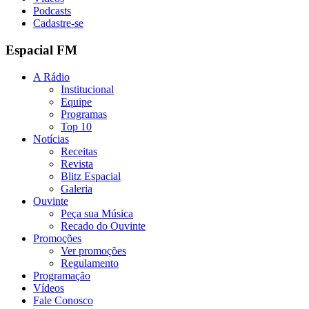
Podcasts
Cadastre-se
Espacial FM
A Rádio
Institucional
Equipe
Programas
Top 10
Notícias
Receitas
Revista
Blitz Espacial
Galeria
Ouvinte
Peça sua Música
Recado do Ouvinte
Promoções
Ver promoções
Regulamento
Programação
Vídeos
Fale Conosco