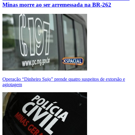
Minas morre ao ser arremessada na BR-262
Operação “Dinheiro Sujo” prende quatro suspeitos de extorsão e
agiotagem