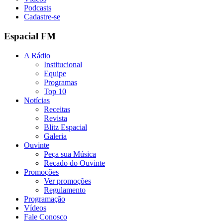
Podcasts
Cadastre-se
Espacial FM
A Rádio
Institucional
Equipe
Programas
Top 10
Notícias
Receitas
Revista
Blitz Espacial
Galeria
Ouvinte
Peça sua Música
Recado do Ouvinte
Promoções
Ver promoções
Regulamento
Programação
Vídeos
Fale Conosco