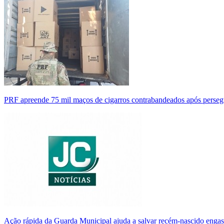
PRF apreende 75 mil maços de cigarros contrabandeados após perse
Ação rápida da Guarda Municipal ajuda a salvar recém-nascido enga