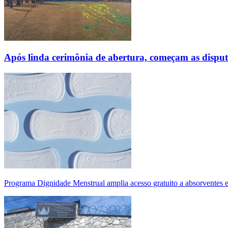
Após linda cerimônia de abertura, começam as disp
Programa Dignidade Menstrual amplia acesso gratuito a absorventes 