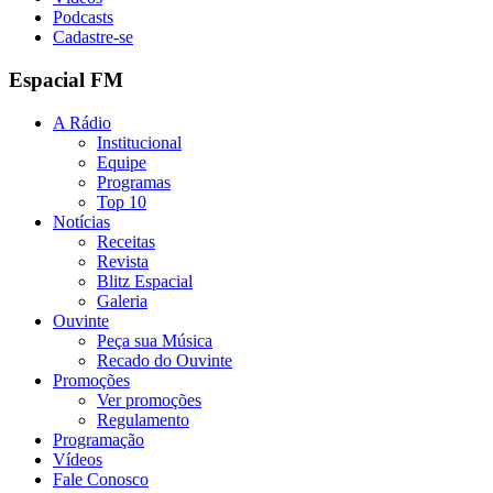
Podcasts
Cadastre-se
Espacial FM
A Rádio
Institucional
Equipe
Programas
Top 10
Notícias
Receitas
Revista
Blitz Espacial
Galeria
Ouvinte
Peça sua Música
Recado do Ouvinte
Promoções
Ver promoções
Regulamento
Programação
Vídeos
Fale Conosco