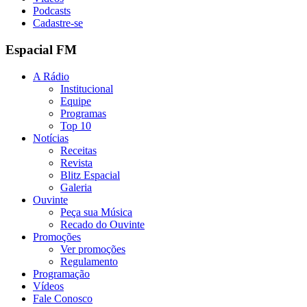
Podcasts
Cadastre-se
Espacial FM
A Rádio
Institucional
Equipe
Programas
Top 10
Notícias
Receitas
Revista
Blitz Espacial
Galeria
Ouvinte
Peça sua Música
Recado do Ouvinte
Promoções
Ver promoções
Regulamento
Programação
Vídeos
Fale Conosco