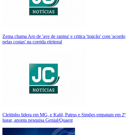
Zema chama Aro de 'ave de rapina' e critica 'traição' com 'acordo
pelas costas' na corrida eleitoral
Cleitinho lidera em MG, e Kalil, Patrus e Simões empatam em 2º
lugar, aponta pesquisa Genial/Quaest