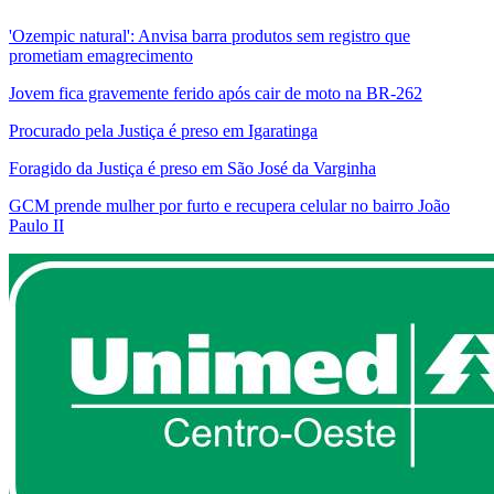
'Ozempic natural': Anvisa barra produtos sem registro que
prometiam emagrecimento
Jovem fica gravemente ferido após cair de moto na BR-262
Procurado pela Justiça é preso em Igaratinga
Foragido da Justiça é preso em São José da Varginha
GCM prende mulher por furto e recupera celular no bairro João
Paulo II