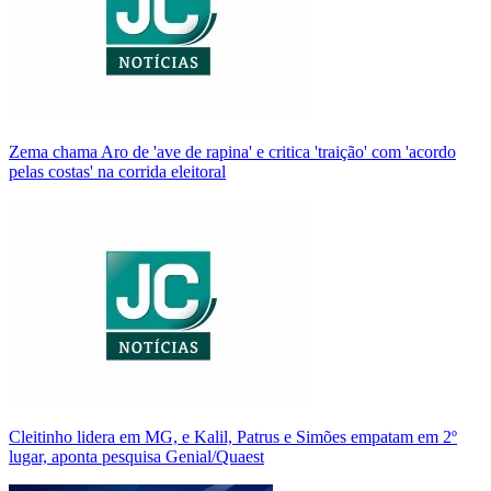
Zema chama Aro de 'ave de rapina' e critica 'traição' com 'acordo
pelas costas' na corrida eleitoral
Cleitinho lidera em MG, e Kalil, Patrus e Simões empatam em 2º
lugar, aponta pesquisa Genial/Quaest