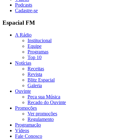
Podcasts
Cadastre-se
Espacial FM
A Rádio
Institucional
Equipe
Programas
Top 10
Notícias
Receitas
Revista
Blitz Espacial
Galeria
Ouvinte
Peça sua Música
Recado do Ouvinte
Promoções
Ver promoções
Regulamento
Programação
Vídeos
Fale Conosco