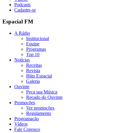
Podcasts
Cadastre-se
Espacial FM
A Rádio
Institucional
Equipe
Programas
Top 10
Notícias
Receitas
Revista
Blitz Espacial
Galeria
Ouvinte
Peça sua Música
Recado do Ouvinte
Promoções
Ver promoções
Regulamento
Programação
Vídeos
Fale Conosco