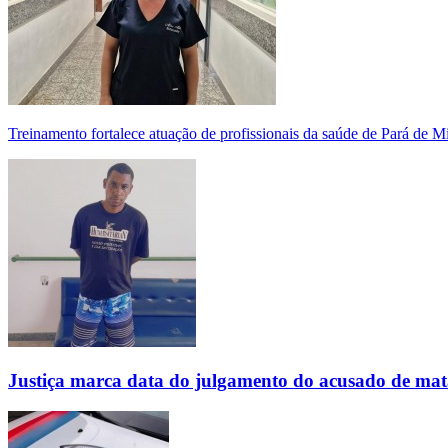
Treinamento fortalece atuação de profissionais da saúde de Pará de 
Justiça marca data do julgamento do acusado de mat