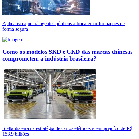
Aplicativo ajudará agentes públicos a trocarem informações de
forma segura
Como os modelos SKD e CKD das marcas chinesas
comprometem a indústria brasileira?
Stellantis erra na estratégia de carros elétricos e tem prejuízo de R$
153,9 bilhões