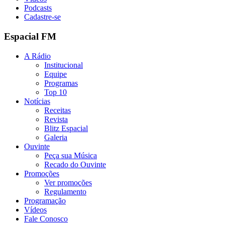
Podcasts
Cadastre-se
Espacial FM
A Rádio
Institucional
Equipe
Programas
Top 10
Notícias
Receitas
Revista
Blitz Espacial
Galeria
Ouvinte
Peça sua Música
Recado do Ouvinte
Promoções
Ver promoções
Regulamento
Programação
Vídeos
Fale Conosco