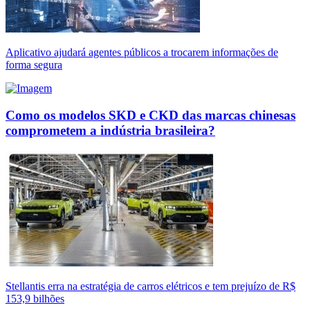
Aplicativo ajudará agentes públicos a trocarem informações de
forma segura
Como os modelos SKD e CKD das marcas chinesas
comprometem a indústria brasileira?
Stellantis erra na estratégia de carros elétricos e tem prejuízo de R$
153,9 bilhões