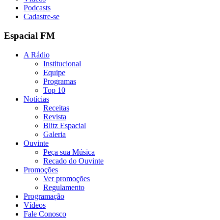
Podcasts
Cadastre-se
Espacial FM
A Rádio
Institucional
Equipe
Programas
Top 10
Notícias
Receitas
Revista
Blitz Espacial
Galeria
Ouvinte
Peça sua Música
Recado do Ouvinte
Promoções
Ver promoções
Regulamento
Programação
Vídeos
Fale Conosco