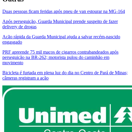
Duas pessoas ficam feridas após pneu de van estourar na MG-164
Após perseguição, Guarda Municipal prende suspeito de fazer
delivery de drogas
Ação rápida da Guarda Municipal ajuda a salvar recém-nascido
engasgado
PRF apreende 75 mil maços de cigarros contrabandeados após
perseguição na BR-262; motorista pulou do caminhão em
movimento
Bicicleta é furtada em plena luz do dia no Centro de Pará de Minas;
câmeras registram a ação