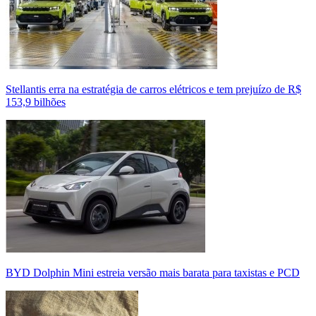
Stellantis erra na estratégia de carros elétricos e tem prejuízo de R$
153,9 bilhões
BYD Dolphin Mini estreia versão mais barata para taxistas e PCD