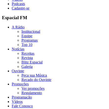
Podcasts
Cadastre-se
Espacial FM
A Rádio
Institucional
Equipe
Programas
Top 10
Notícias
Receitas
Revista
Blitz Espacial
Galeria
Ouvinte
Peça sua Música
Recado do Ouvinte
Promoções
Ver promoções
Regulamento
Programação
Vídeos
Fale Conosco