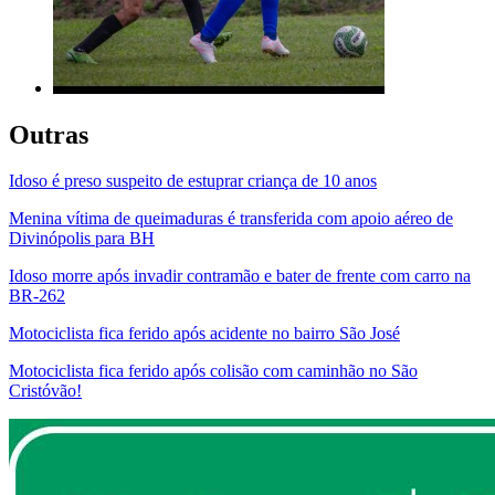
Outras
Idoso é preso suspeito de estuprar criança de 10 anos
Menina vítima de queimaduras é transferida com apoio aéreo de
Divinópolis para BH
Idoso morre após invadir contramão e bater de frente com carro na
BR-262
Motociclista fica ferido após acidente no bairro São José
Motociclista fica ferido após colisão com caminhão no São
Cristóvão!