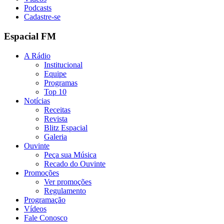
Podcasts
Cadastre-se
Espacial FM
A Rádio
Institucional
Equipe
Programas
Top 10
Notícias
Receitas
Revista
Blitz Espacial
Galeria
Ouvinte
Peça sua Música
Recado do Ouvinte
Promoções
Ver promoções
Regulamento
Programação
Vídeos
Fale Conosco