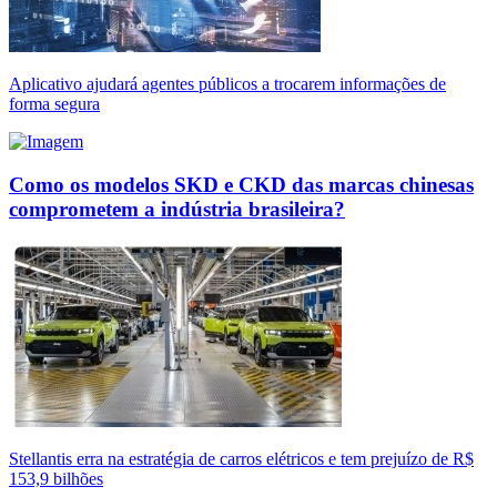
Aplicativo ajudará agentes públicos a trocarem informações de
forma segura
Como os modelos SKD e CKD das marcas chinesas
comprometem a indústria brasileira?
Stellantis erra na estratégia de carros elétricos e tem prejuízo de R$
153,9 bilhões