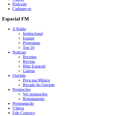
Podcasts
Cadastre-se
Espacial FM
A Rádio
Institucional
Equipe
Programas
Top 10
Notícias
Receitas
Revista
Blitz Espacial
Galeria
Ouvinte
Peça sua Música
Recado do Ouvinte
Promoções
Ver promoções
Regulamento
Programação
Vídeos
Fale Conosco