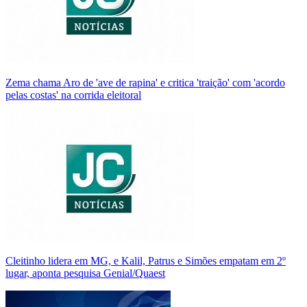
Zema chama Aro de 'ave de rapina' e critica 'traição' com 'acordo
pelas costas' na corrida eleitoral
Cleitinho lidera em MG, e Kalil, Patrus e Simões empatam em 2º
lugar, aponta pesquisa Genial/Quaest