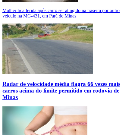
Mulher fica ferida após carro ser atingido na traseira por outro
veículo na MG-431, em Pará de Minas
Radar de velocidade média flagra 66 vezes mais
carros acima do limite permitido em rodovia de
Minas