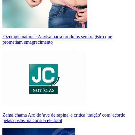
'Ozempic natural': Anvisa barra produtos sem registro que
prometiam emagrecimento
Zema chama Aro de 'ave de rapina' e critica 'traição' com 'acordo
pelas costas' na corrida eleitoral