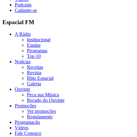
Podcasts
Cadastre-se
Espacial FM
A Rádio
Institucional
Equipe
Programas
Top 10
Notícias
Receitas
Revista
Blitz Espacial
Galeria
Ouvinte
Peça sua Música
Recado do Ouvinte
Promoções
Ver promoções
Regulamento
Programação
Vídeos
Fale Conosco