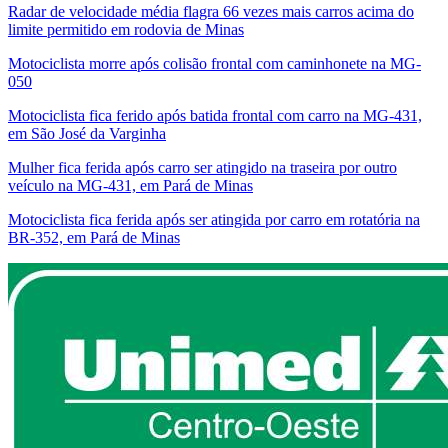
Radar de velocidade média flagra 66 vezes mais carros acima do
limite permitido em rodovia de Minas
Motociclista morre após colisão frontal com caminhonete na MG-
050
Motociclista fica ferido após batida frontal com carro na MG-431,
em São José da Varginha
Mulher fica ferida após carro ser atingido na traseira por outro
veículo na MG-431, em Pará de Minas
Motociclista fica ferida após ser atingida por carro em rotatória na
BR-352, em Pará de Minas