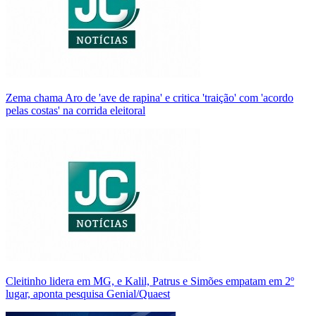
Zema chama Aro de 'ave de rapina' e critica 'traição' com 'acordo
pelas costas' na corrida eleitoral
Cleitinho lidera em MG, e Kalil, Patrus e Simões empatam em 2º
lugar, aponta pesquisa Genial/Quaest