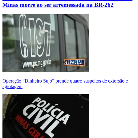
Minas morre ao ser arremessada na BR-262
Operação “Dinheiro Sujo” prende quatro suspeitos de extorsão e
agiotagem