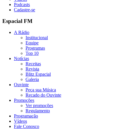
Podcasts
Cadastre-se
Espacial FM
A Rádio
Institucional
Equipe
Programas
Top 10
Notícias
Receitas
Revista
Blitz Espacial
Galeria
Ouvinte
Peça sua Música
Recado do Ouvinte
Promoções
Ver promoções
Regulamento
Programação
Vídeos
Fale Conosco