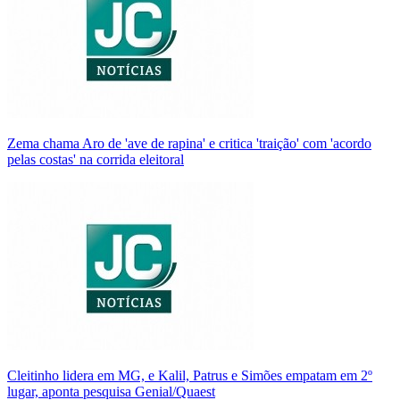
Zema chama Aro de 'ave de rapina' e critica 'traição' com 'acordo
pelas costas' na corrida eleitoral
Cleitinho lidera em MG, e Kalil, Patrus e Simões empatam em 2º
lugar, aponta pesquisa Genial/Quaest