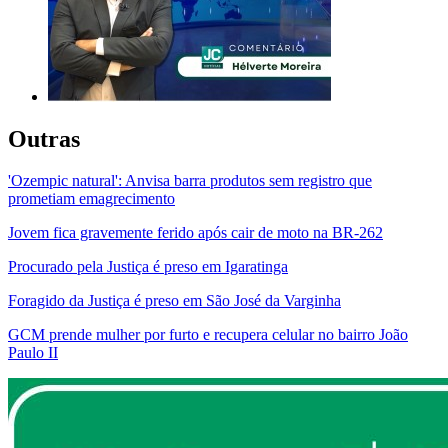
Outras
'Ozempic natural': Anvisa barra produtos sem registro que
prometiam emagrecimento
Jovem fica gravemente ferido após cair de moto na BR-262
Procurado pela Justiça é preso em Igaratinga
Foragido da Justiça é preso em São José da Varginha
GCM prende mulher por furto e recupera celular no bairro João
Paulo II