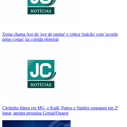
Zema chama Aro de 'ave de rapina' e critica 'traição' com 'acordo
pelas costas' na corrida eleitoral
Cleitinho lidera em MG, e Kalil, Patrus e Simões empatam em 2º
lugar, aponta pesquisa Genial/Quaest