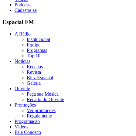
Podcasts
Cadastre-se
Espacial FM
A Rádio
Institucional
Equipe
Programas
Top 10
Notícias
Receitas
Revista
Blitz Espacial
Galeria
Ouvinte
Peça sua Música
Recado do Ouvinte
Promoções
Ver promoções
Regulamento
Programação
Vídeos
Fale Conosco