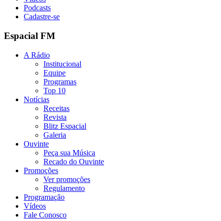
Podcasts
Cadastre-se
Espacial FM
A Rádio
Institucional
Equipe
Programas
Top 10
Notícias
Receitas
Revista
Blitz Espacial
Galeria
Ouvinte
Peça sua Música
Recado do Ouvinte
Promoções
Ver promoções
Regulamento
Programação
Vídeos
Fale Conosco