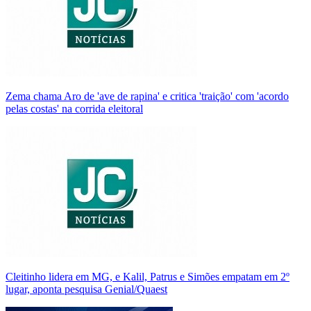
Zema chama Aro de 'ave de rapina' e critica 'traição' com 'acordo
pelas costas' na corrida eleitoral
Cleitinho lidera em MG, e Kalil, Patrus e Simões empatam em 2º
lugar, aponta pesquisa Genial/Quaest