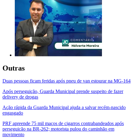
Outras
Duas pessoas ficam feridas após pneu de van estourar na MG-164
Após perseguição, Guarda Municipal prende suspeito de fazer
delivery de drogas
Ação rápida da Guarda Municipal ajuda a salvar recém-nascido
engasgado
PRF apreende 75 mil maços de cigarros contrabandeados após
perseguição na BR-262; motorista pulou do caminhão em
movimento