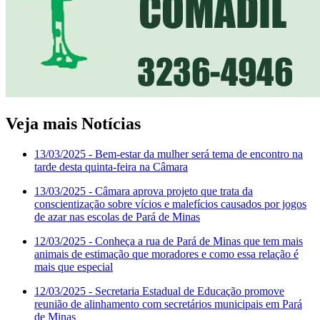
Veja mais Notícias
13/03/2025
- Bem-estar da mulher será tema de encontro na
tarde desta quinta-feira na Câmara
13/03/2025
- Câmara aprova projeto que trata da
conscientização sobre vícios e malefícios causados por jogos
de azar nas escolas de Pará de Minas
12/03/2025
- Conheça a rua de Pará de Minas que tem mais
animais de estimação que moradores e como essa relação é
mais que especial
12/03/2025
- Secretaria Estadual de Educação promove
reunião de alinhamento com secretários municipais em Pará
de Minas