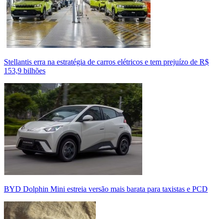
Stellantis erra na estratégia de carros elétricos e tem prejuízo de R$
153,9 bilhões
BYD Dolphin Mini estreia versão mais barata para taxistas e PCD