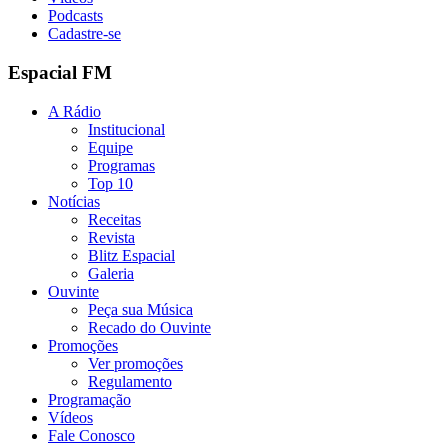
Podcasts
Cadastre-se
Espacial FM
A Rádio
Institucional
Equipe
Programas
Top 10
Notícias
Receitas
Revista
Blitz Espacial
Galeria
Ouvinte
Peça sua Música
Recado do Ouvinte
Promoções
Ver promoções
Regulamento
Programação
Vídeos
Fale Conosco