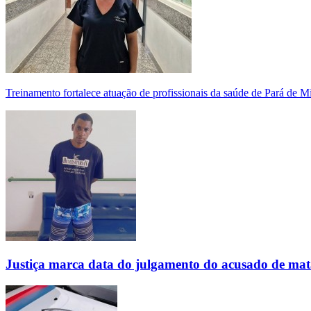
Treinamento fortalece atuação de profissionais da saúde de Pará de 
Justiça marca data do julgamento do acusado de mat