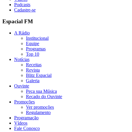
Podcasts
Cadastre-se
Espacial FM
A Rádio
Institucional
Equipe
Programas
Top 10
Notícias
Receitas
Revista
Blitz Espacial
Galeria
Ouvinte
Peça sua Música
Recado do Ouvinte
Promoções
Ver promoções
Regulamento
Programação
Vídeos
Fale Conosco