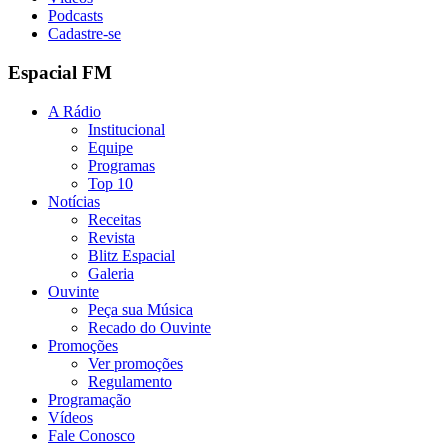
Podcasts
Cadastre-se
Espacial FM
A Rádio
Institucional
Equipe
Programas
Top 10
Notícias
Receitas
Revista
Blitz Espacial
Galeria
Ouvinte
Peça sua Música
Recado do Ouvinte
Promoções
Ver promoções
Regulamento
Programação
Vídeos
Fale Conosco