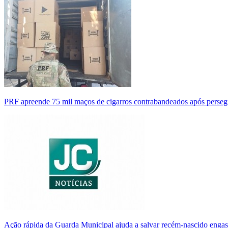
PRF apreende 75 mil maços de cigarros contrabandeados após perse
Ação rápida da Guarda Municipal ajuda a salvar recém-nascido enga