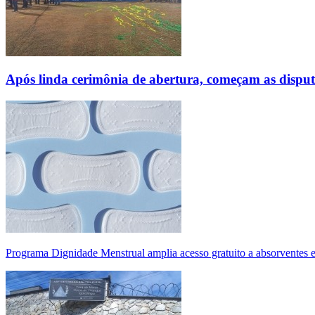
Após linda cerimônia de abertura, começam as disp
Programa Dignidade Menstrual amplia acesso gratuito a absorventes 