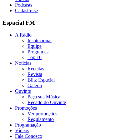
Podcasts
Cadastre-se
Espacial FM
A Rádio
Institucional
Equipe
Programas
Top 10
Notícias
Receitas
Revista
Blitz Espacial
Galeria
Ouvinte
Peça sua Música
Recado do Ouvinte
Promoções
Ver promoções
Regulamento
Programação
Vídeos
Fale Conosco