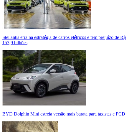
Stellantis erra na estratégia de carros elétricos e tem prejuízo de R$
153,9 bilhões
BYD Dolphin Mini estreia versão mais barata para taxistas e PCD