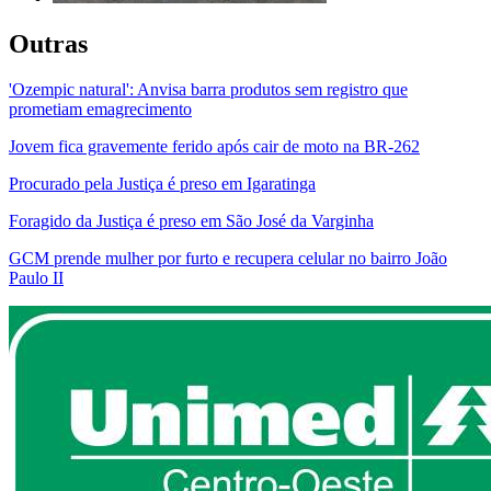
Outras
'Ozempic natural': Anvisa barra produtos sem registro que
prometiam emagrecimento
Jovem fica gravemente ferido após cair de moto na BR-262
Procurado pela Justiça é preso em Igaratinga
Foragido da Justiça é preso em São José da Varginha
GCM prende mulher por furto e recupera celular no bairro João
Paulo II