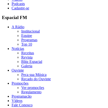
Podcasts
Cadastre-se
Espacial FM
A Rádio
Institucional
Equipe
Programas
Top 10
Notícias
Receitas
Revista
Blitz Espacial
Galeria
Ouvinte
Peça sua Música
Recado do Ouvinte
Promoções
Ver promoções
Regulamento
Programação
Vídeos
Fale Conosco