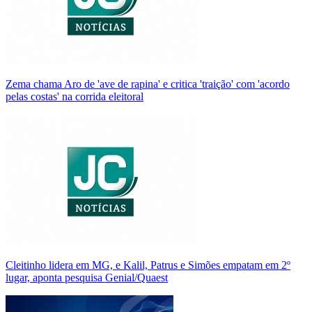
Zema chama Aro de 'ave de rapina' e critica 'traição' com 'acordo
pelas costas' na corrida eleitoral
Cleitinho lidera em MG, e Kalil, Patrus e Simões empatam em 2º
lugar, aponta pesquisa Genial/Quaest