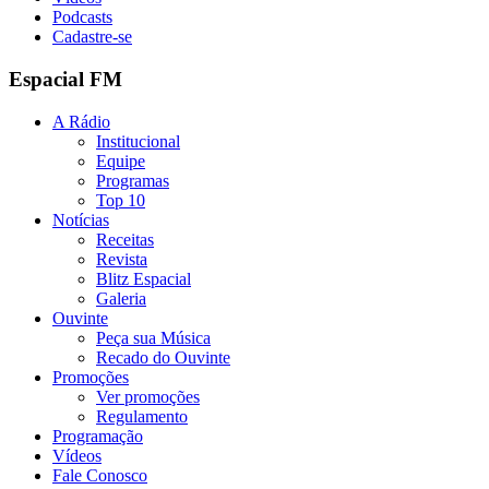
Podcasts
Cadastre-se
Espacial FM
A Rádio
Institucional
Equipe
Programas
Top 10
Notícias
Receitas
Revista
Blitz Espacial
Galeria
Ouvinte
Peça sua Música
Recado do Ouvinte
Promoções
Ver promoções
Regulamento
Programação
Vídeos
Fale Conosco