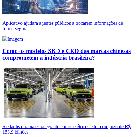
Aplicativo ajudará agentes públicos a trocarem informações de
forma segura
Como os modelos SKD e CKD das marcas chinesas
comprometem a indústria brasileira?
Stellantis erra na estratégia de carros elétricos e tem prejuízo de R$
153,9 bilhões