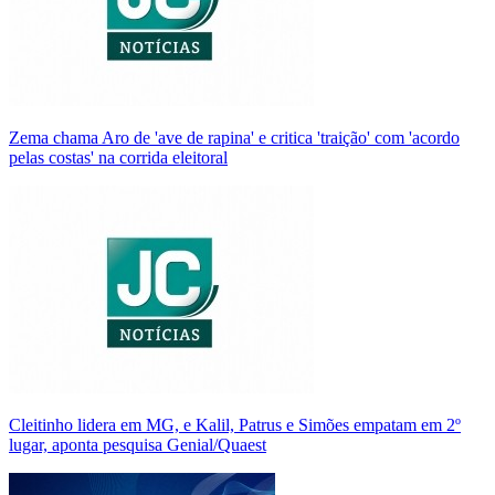
Zema chama Aro de 'ave de rapina' e critica 'traição' com 'acordo
pelas costas' na corrida eleitoral
Cleitinho lidera em MG, e Kalil, Patrus e Simões empatam em 2º
lugar, aponta pesquisa Genial/Quaest