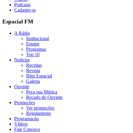
Podcasts
Cadastre-se
Espacial FM
A Rádio
Institucional
Equipe
Programas
Top 10
Notícias
Receitas
Revista
Blitz Espacial
Galeria
Ouvinte
Peça sua Música
Recado do Ouvinte
Promoções
Ver promoções
Regulamento
Programação
Vídeos
Fale Conosco