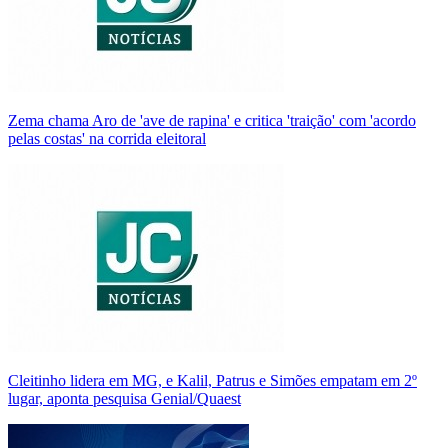
Zema chama Aro de 'ave de rapina' e critica 'traição' com 'acordo
pelas costas' na corrida eleitoral
Cleitinho lidera em MG, e Kalil, Patrus e Simões empatam em 2º
lugar, aponta pesquisa Genial/Quaest