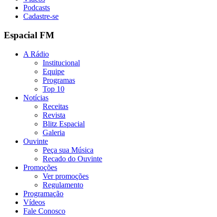
Podcasts
Cadastre-se
Espacial FM
A Rádio
Institucional
Equipe
Programas
Top 10
Notícias
Receitas
Revista
Blitz Espacial
Galeria
Ouvinte
Peça sua Música
Recado do Ouvinte
Promoções
Ver promoções
Regulamento
Programação
Vídeos
Fale Conosco