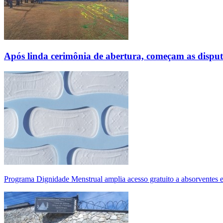
Após linda cerimônia de abertura, começam as disp
Programa Dignidade Menstrual amplia acesso gratuito a absorventes 