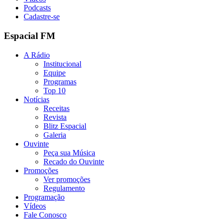
Podcasts
Cadastre-se
Espacial FM
A Rádio
Institucional
Equipe
Programas
Top 10
Notícias
Receitas
Revista
Blitz Espacial
Galeria
Ouvinte
Peça sua Música
Recado do Ouvinte
Promoções
Ver promoções
Regulamento
Programação
Vídeos
Fale Conosco