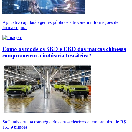
Aplicativo ajudará agentes públicos a trocarem informações de
forma segura
Como os modelos SKD e CKD das marcas chinesas
comprometem a indústria brasileira?
Stellantis erra na estratégia de carros elétricos e tem prejuízo de R$
153,9 bilhões