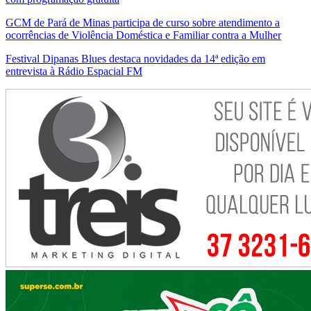
GCM de Pará de Minas participa de curso sobre atendimento a
ocorrências de Violência Doméstica e Familiar contra a Mulher
Festival Dipanas Blues destaca novidades da 14ª edição em
entrevista à Rádio Espacial FM