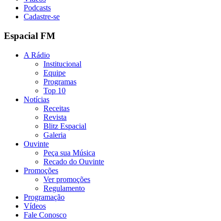
Podcasts
Cadastre-se
Espacial FM
A Rádio
Institucional
Equipe
Programas
Top 10
Notícias
Receitas
Revista
Blitz Espacial
Galeria
Ouvinte
Peça sua Música
Recado do Ouvinte
Promoções
Ver promoções
Regulamento
Programação
Vídeos
Fale Conosco