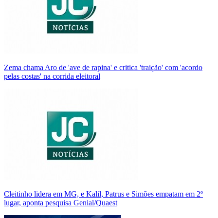
Zema chama Aro de 'ave de rapina' e critica 'traição' com 'acordo
pelas costas' na corrida eleitoral
Cleitinho lidera em MG, e Kalil, Patrus e Simões empatam em 2º
lugar, aponta pesquisa Genial/Quaest