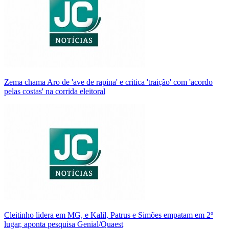
Zema chama Aro de 'ave de rapina' e critica 'traição' com 'acordo
pelas costas' na corrida eleitoral
Cleitinho lidera em MG, e Kalil, Patrus e Simões empatam em 2º
lugar, aponta pesquisa Genial/Quaest