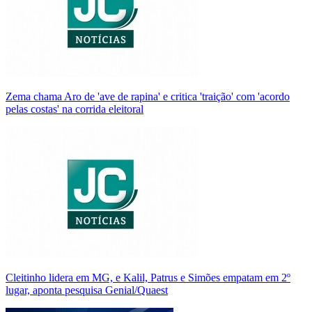
Zema chama Aro de 'ave de rapina' e critica 'traição' com 'acordo
pelas costas' na corrida eleitoral
Cleitinho lidera em MG, e Kalil, Patrus e Simões empatam em 2º
lugar, aponta pesquisa Genial/Quaest