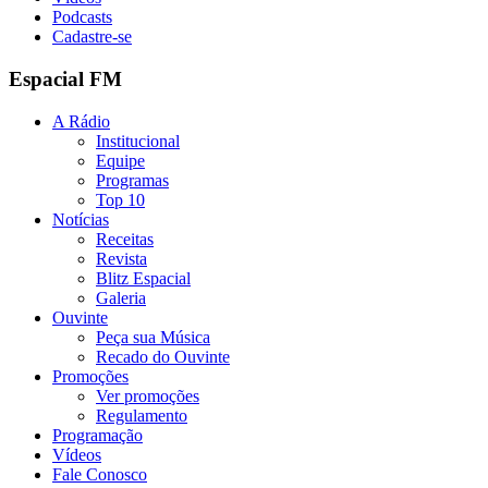
Podcasts
Cadastre-se
Espacial FM
A Rádio
Institucional
Equipe
Programas
Top 10
Notícias
Receitas
Revista
Blitz Espacial
Galeria
Ouvinte
Peça sua Música
Recado do Ouvinte
Promoções
Ver promoções
Regulamento
Programação
Vídeos
Fale Conosco