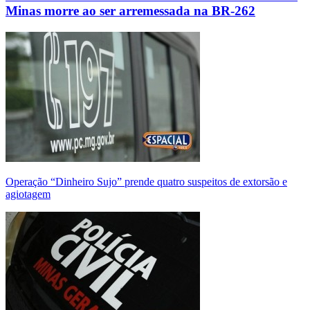
Minas morre ao ser arremessada na BR-262
Operação “Dinheiro Sujo” prende quatro suspeitos de extorsão e
agiotagem