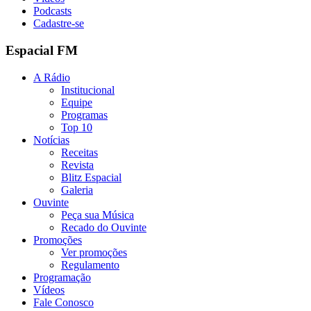
Podcasts
Cadastre-se
Espacial FM
A Rádio
Institucional
Equipe
Programas
Top 10
Notícias
Receitas
Revista
Blitz Espacial
Galeria
Ouvinte
Peça sua Música
Recado do Ouvinte
Promoções
Ver promoções
Regulamento
Programação
Vídeos
Fale Conosco