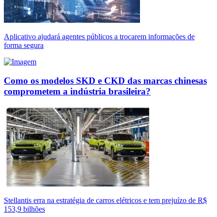
Aplicativo ajudará agentes públicos a trocarem informações de
forma segura
Como os modelos SKD e CKD das marcas chinesas
comprometem a indústria brasileira?
Stellantis erra na estratégia de carros elétricos e tem prejuízo de R$
153,9 bilhões