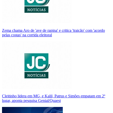
Zema chama Aro de 'ave de rapina' e critica 'traição' com 'acordo
pelas costas' na corrida eleitoral
Cleitinho lidera em MG, e Kalil, Patrus e Simões empatam em 2º
lugar, aponta pesquisa Genial/Quaest