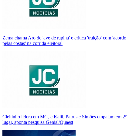
Zema chama Aro de 'ave de rapina' e critica 'traição' com 'acordo
pelas costas' na corrida eleitoral
Cleitinho lidera em MG, e Kalil, Patrus e Simões empatam em 2º
lugar, aponta pesquisa Genial/Quaest