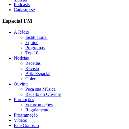
Podcasts
Cadastre-se
Espacial FM
A Rádio
Institucional
Equipe
Programas
Top 10
Notícias
Receitas
Revista
Blitz Espacial
Galeria
Ouvinte
Peça sua Música
Recado do Ouvinte
Promoções
Ver promoções
Regulamento
Programação
Vídeos
Fale Conosco