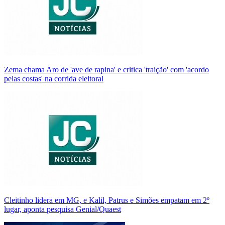
Zema chama Aro de 'ave de rapina' e critica 'traição' com 'acordo
pelas costas' na corrida eleitoral
Cleitinho lidera em MG, e Kalil, Patrus e Simões empatam em 2º
lugar, aponta pesquisa Genial/Quaest