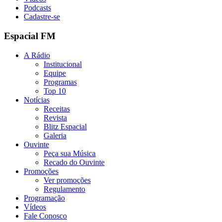
Podcasts
Cadastre-se
Espacial FM
A Rádio
Institucional
Equipe
Programas
Top 10
Notícias
Receitas
Revista
Blitz Espacial
Galeria
Ouvinte
Peça sua Música
Recado do Ouvinte
Promoções
Ver promoções
Regulamento
Programação
Vídeos
Fale Conosco