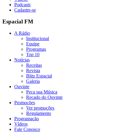
Podcasts
Cadastre-se
Espacial FM
A Rádio
Institucional
Equipe
Programas
Top 10
Notícias
Receitas
Revista
Blitz Espacial
Galeria
Ouvinte
Peça sua Música
Recado do Ouvinte
Promoções
Ver promoções
Regulamento
Programação
Vídeos
Fale Conosco