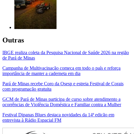
Outras
IBGE realiza coleta da Pesquisa Nacional de Saúde 2026 na região
de Pará de Minas
Campanha de Multivacinação começa em todo o país e reforça
importância de manter a caderneta em dia
Pará de Minas recebe Coro da Osesp e estreia Festival de Corais
com programação gratuita
GCM de Pará de Minas participa de curso sobre atendimento a
ocorrências de Violência Doméstica e Familiar contra a Mulher
Festival Dipanas Blues destaca novidades da 14ª edição em
entrevista à Rádio Espacial FM