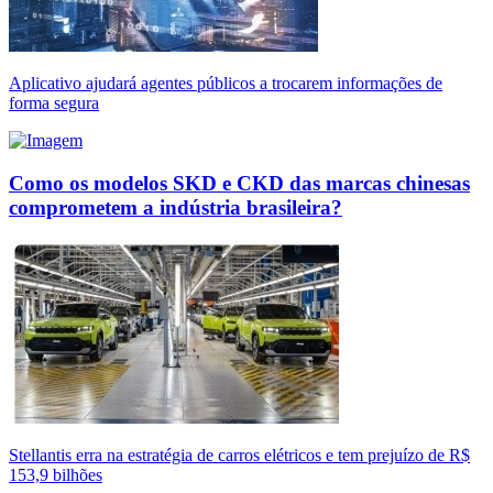
Aplicativo ajudará agentes públicos a trocarem informações de
forma segura
Como os modelos SKD e CKD das marcas chinesas
comprometem a indústria brasileira?
Stellantis erra na estratégia de carros elétricos e tem prejuízo de R$
153,9 bilhões