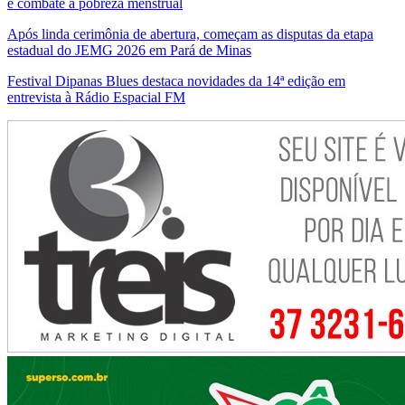
e combate a pobreza menstrual
Após linda cerimônia de abertura, começam as disputas da etapa
estadual do JEMG 2026 em Pará de Minas
Festival Dipanas Blues destaca novidades da 14ª edição em
entrevista à Rádio Espacial FM