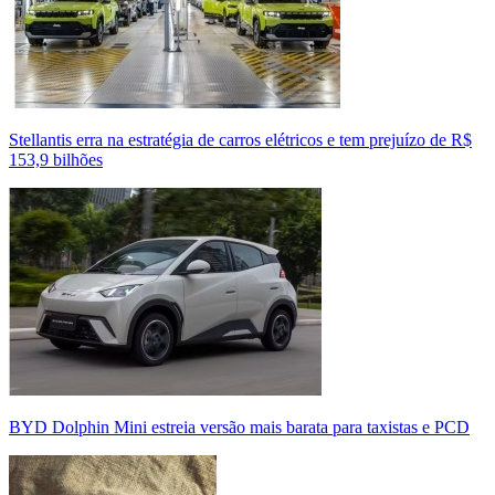
Stellantis erra na estratégia de carros elétricos e tem prejuízo de R$
153,9 bilhões
BYD Dolphin Mini estreia versão mais barata para taxistas e PCD