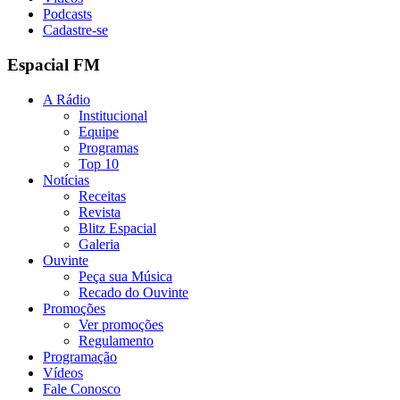
Podcasts
Cadastre-se
Espacial FM
A Rádio
Institucional
Equipe
Programas
Top 10
Notícias
Receitas
Revista
Blitz Espacial
Galeria
Ouvinte
Peça sua Música
Recado do Ouvinte
Promoções
Ver promoções
Regulamento
Programação
Vídeos
Fale Conosco