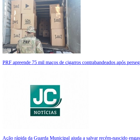
PRF apreende 75 mil maços de cigarros contrabandeados após perse
Ação rápida da Guarda Municipal ajuda a salvar recém-nascido enga