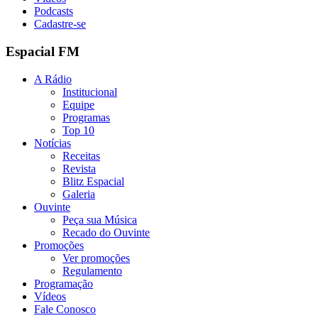
Podcasts
Cadastre-se
Espacial FM
A Rádio
Institucional
Equipe
Programas
Top 10
Notícias
Receitas
Revista
Blitz Espacial
Galeria
Ouvinte
Peça sua Música
Recado do Ouvinte
Promoções
Ver promoções
Regulamento
Programação
Vídeos
Fale Conosco