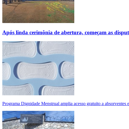
Após linda cerimônia de abertura, começam as disp
Programa Dignidade Menstrual amplia acesso gratuito a absorventes 