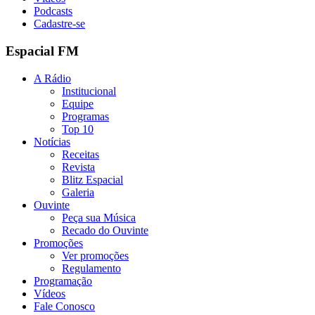
Podcasts
Cadastre-se
Espacial FM
A Rádio
Institucional
Equipe
Programas
Top 10
Notícias
Receitas
Revista
Blitz Espacial
Galeria
Ouvinte
Peça sua Música
Recado do Ouvinte
Promoções
Ver promoções
Regulamento
Programação
Vídeos
Fale Conosco