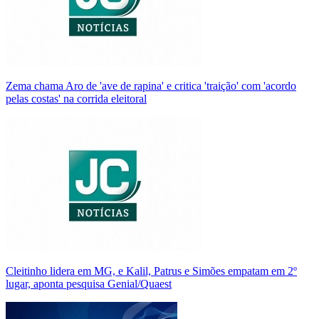
Zema chama Aro de 'ave de rapina' e critica 'traição' com 'acordo
pelas costas' na corrida eleitoral
Cleitinho lidera em MG, e Kalil, Patrus e Simões empatam em 2º
lugar, aponta pesquisa Genial/Quaest