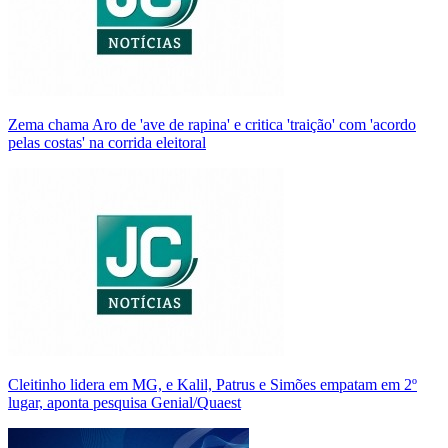
Zema chama Aro de 'ave de rapina' e critica 'traição' com 'acordo
pelas costas' na corrida eleitoral
Cleitinho lidera em MG, e Kalil, Patrus e Simões empatam em 2º
lugar, aponta pesquisa Genial/Quaest