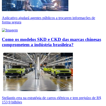
Aplicativo ajudará agentes públicos a trocarem informações de
forma segura
Como os modelos SKD e CKD das marcas chinesas
comprometem a indústria brasileira?
Stellantis erra na estratégia de carros elétricos e tem prejuízo de R$
153,9 bilhões