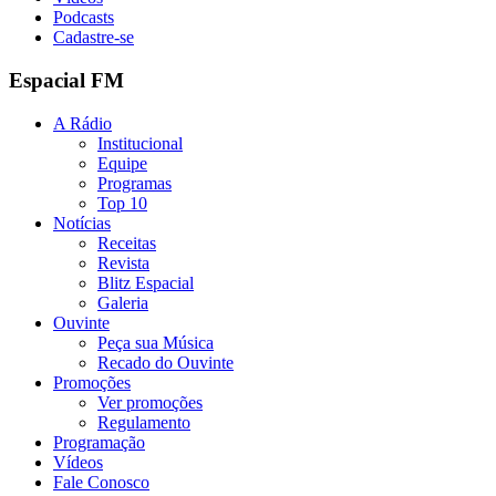
Podcasts
Cadastre-se
Espacial FM
A Rádio
Institucional
Equipe
Programas
Top 10
Notícias
Receitas
Revista
Blitz Espacial
Galeria
Ouvinte
Peça sua Música
Recado do Ouvinte
Promoções
Ver promoções
Regulamento
Programação
Vídeos
Fale Conosco