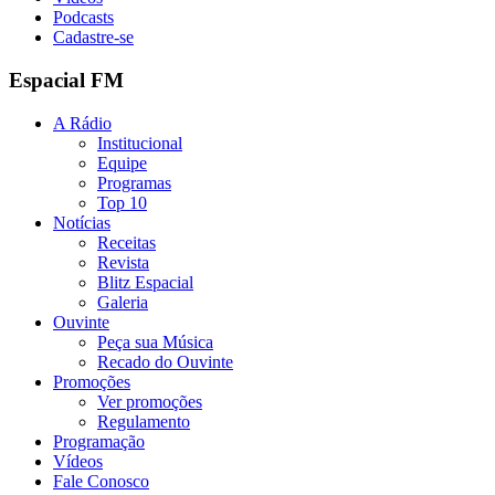
Podcasts
Cadastre-se
Espacial FM
A Rádio
Institucional
Equipe
Programas
Top 10
Notícias
Receitas
Revista
Blitz Espacial
Galeria
Ouvinte
Peça sua Música
Recado do Ouvinte
Promoções
Ver promoções
Regulamento
Programação
Vídeos
Fale Conosco