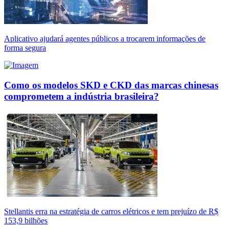
Aplicativo ajudará agentes públicos a trocarem informações de
forma segura
Como os modelos SKD e CKD das marcas chinesas
comprometem a indústria brasileira?
Stellantis erra na estratégia de carros elétricos e tem prejuízo de R$
153,9 bilhões