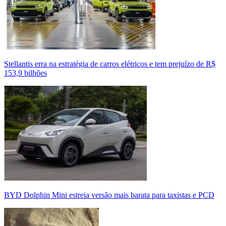
Stellantis erra na estratégia de carros elétricos e tem prejuízo de R$
153,9 bilhões
BYD Dolphin Mini estreia versão mais barata para taxistas e PCD