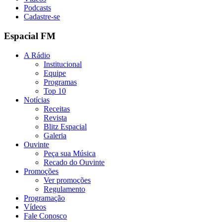
Podcasts
Cadastre-se
Espacial FM
A Rádio
Institucional
Equipe
Programas
Top 10
Notícias
Receitas
Revista
Blitz Espacial
Galeria
Ouvinte
Peça sua Música
Recado do Ouvinte
Promoções
Ver promoções
Regulamento
Programação
Vídeos
Fale Conosco