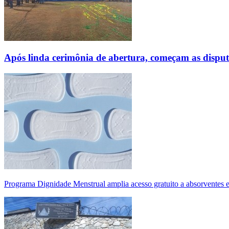
Após linda cerimônia de abertura, começam as disp
Programa Dignidade Menstrual amplia acesso gratuito a absorventes 