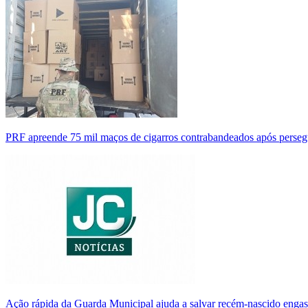
PRF apreende 75 mil maços de cigarros contrabandeados após perse
Ação rápida da Guarda Municipal ajuda a salvar recém-nascido enga