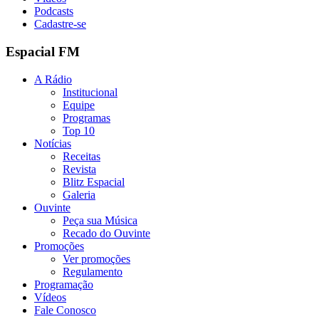
Podcasts
Cadastre-se
Espacial FM
A Rádio
Institucional
Equipe
Programas
Top 10
Notícias
Receitas
Revista
Blitz Espacial
Galeria
Ouvinte
Peça sua Música
Recado do Ouvinte
Promoções
Ver promoções
Regulamento
Programação
Vídeos
Fale Conosco