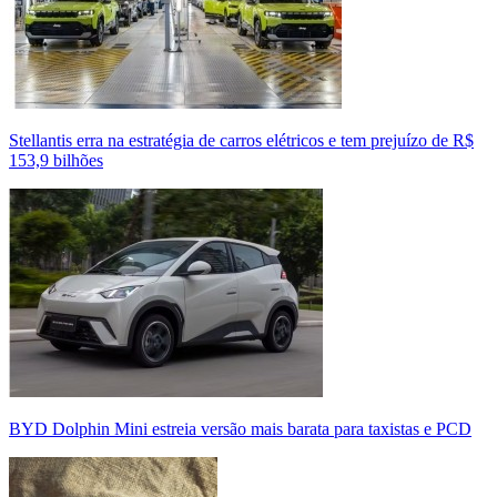
Stellantis erra na estratégia de carros elétricos e tem prejuízo de R$
153,9 bilhões
BYD Dolphin Mini estreia versão mais barata para taxistas e PCD