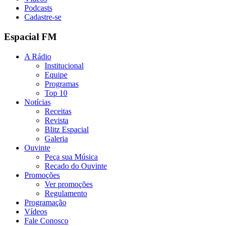
Podcasts
Cadastre-se
Espacial FM
A Rádio
Institucional
Equipe
Programas
Top 10
Notícias
Receitas
Revista
Blitz Espacial
Galeria
Ouvinte
Peça sua Música
Recado do Ouvinte
Promoções
Ver promoções
Regulamento
Programação
Vídeos
Fale Conosco