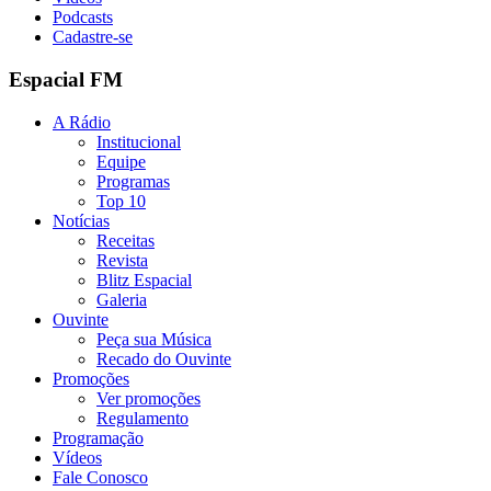
Podcasts
Cadastre-se
Espacial FM
A Rádio
Institucional
Equipe
Programas
Top 10
Notícias
Receitas
Revista
Blitz Espacial
Galeria
Ouvinte
Peça sua Música
Recado do Ouvinte
Promoções
Ver promoções
Regulamento
Programação
Vídeos
Fale Conosco