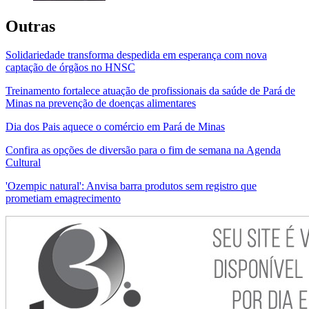
Outras
Solidariedade transforma despedida em esperança com nova
captação de órgãos no HNSC
Treinamento fortalece atuação de profissionais da saúde de Pará de
Minas na prevenção de doenças alimentares
Dia dos Pais aquece o comércio em Pará de Minas
Confira as opções de diversão para o fim de semana na Agenda
Cultural
'Ozempic natural': Anvisa barra produtos sem registro que
prometiam emagrecimento