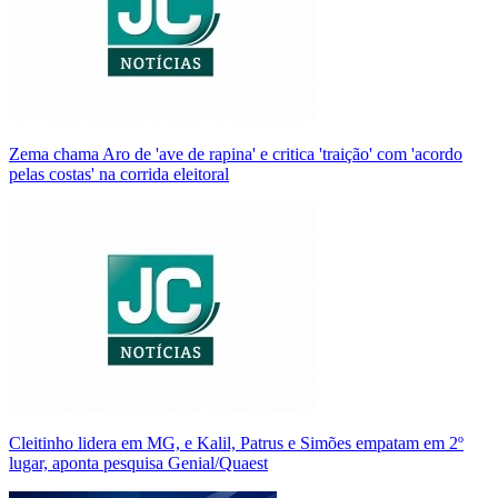
Zema chama Aro de 'ave de rapina' e critica 'traição' com 'acordo
pelas costas' na corrida eleitoral
Cleitinho lidera em MG, e Kalil, Patrus e Simões empatam em 2º
lugar, aponta pesquisa Genial/Quaest