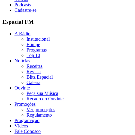
Podcasts
Cadastre-se
Espacial FM
A Rádio
Institucional
Equipe
Programas
Top 10
Notícias
Receitas
Revista
Blitz Espacial
Galeria
Ouvinte
Peça sua Música
Recado do Ouvinte
Promoções
Ver promoções
Regulamento
Programação
Vídeos
Fale Conosco