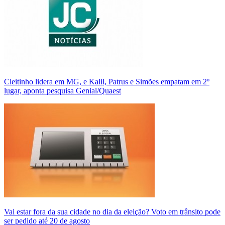
Cleitinho lidera em MG, e Kalil, Patrus e Simões empatam em 2º
lugar, aponta pesquisa Genial/Quaest
Vai estar fora da sua cidade no dia da eleição? Voto em trânsito pode
ser pedido até 20 de agosto