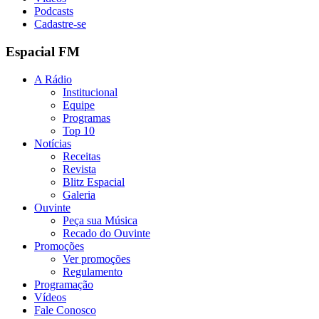
Podcasts
Cadastre-se
Espacial FM
A Rádio
Institucional
Equipe
Programas
Top 10
Notícias
Receitas
Revista
Blitz Espacial
Galeria
Ouvinte
Peça sua Música
Recado do Ouvinte
Promoções
Ver promoções
Regulamento
Programação
Vídeos
Fale Conosco