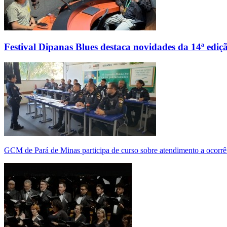
Festival Dipanas Blues destaca novidades da 14ª ediç
GCM de Pará de Minas participa de curso sobre atendimento a ocorrê