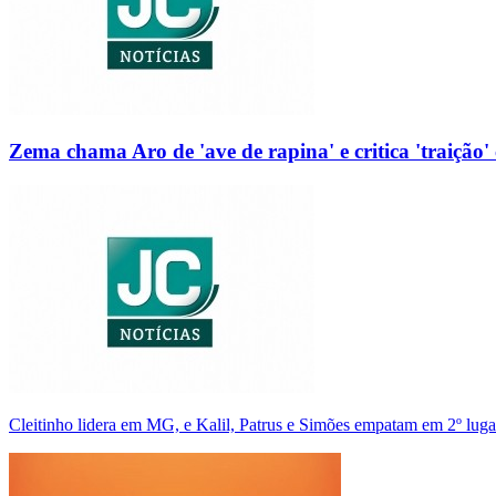
Zema chama Aro de 'ave de rapina' e critica 'traição' 
Cleitinho lidera em MG, e Kalil, Patrus e Simões empatam em 2º luga