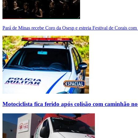
Pará de Minas recebe Coro da Osesp e estreia Festival de Corais com
Motociclista fica ferido após colisão com caminhão n