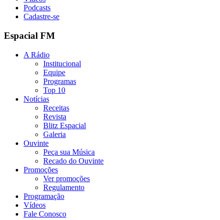
Podcasts
Cadastre-se
Espacial FM
A Rádio
Institucional
Equipe
Programas
Top 10
Notícias
Receitas
Revista
Blitz Espacial
Galeria
Ouvinte
Peça sua Música
Recado do Ouvinte
Promoções
Ver promoções
Regulamento
Programação
Vídeos
Fale Conosco