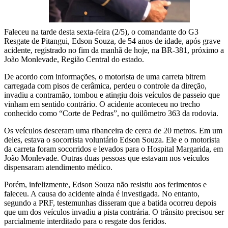
Faleceu na tarde desta sexta-feira (2/5), o comandante do G3
Resgate de Pitangui, Edson Souza, de 54 anos de idade, após grave
acidente, registrado no fim da manhã de hoje, na BR-381, próximo a
João Monlevade, Região Central do estado.
De acordo com informações, o motorista de uma carreta bitrem
carregada com pisos de cerâmica, perdeu o controle da direção,
invadiu a contramão, tombou e atingiu dois veículos de passeio que
vinham em sentido contrário. O acidente aconteceu no trecho
conhecido como “Corte de Pedras”, no quilômetro 363 da rodovia.
Os veículos desceram uma ribanceira de cerca de 20 metros. Em um
deles, estava o socorrista voluntário Edson Souza. Ele e o motorista
da carreta foram socorridos e levados para o Hospital Margarida, em
João Monlevade. Outras duas pessoas que estavam nos veículos
dispensaram atendimento médico.
Porém, infelizmente, Edson Souza não resistiu aos ferimentos e
faleceu. A causa do acidente ainda é investigada. No entanto,
segundo a PRF, testemunhas disseram que a batida ocorreu depois
que um dos veículos invadiu a pista contrária. O trânsito precisou ser
parcialmente interditado para o resgate dos feridos.