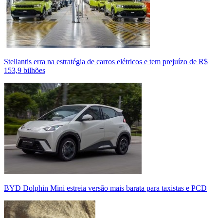
Stellantis erra na estratégia de carros elétricos e tem prejuízo de R$
153,9 bilhões
BYD Dolphin Mini estreia versão mais barata para taxistas e PCD